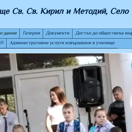
е Св. Св. Кирил и Методий, Село 
е данни
Галерия
Документи
Достъп до обществена ин
ДП
Административни услуги извършвани в училище